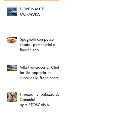
DOVE NASCE
MORMORA
Spaghetti con pesce
spada, pomodorini e
finocchietto
Villa Franciacorta: Chefs
for life approda nel
cuore della Franciacorta,
tra alta cucina, grandi
vini e solidarietà
Firenze, nel palazzo dei
Canonici
apre "TOSCANA
LOVERS", un nuovo