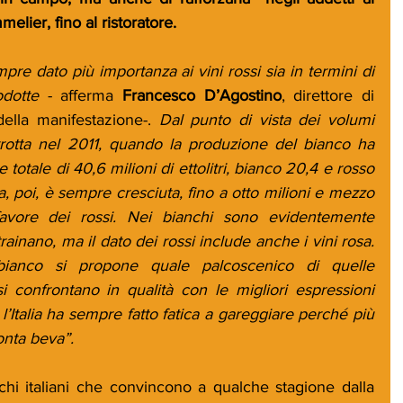
melier, fino al ristoratore.
pre dato più importanza ai vini rossi sia in termini di 
odotte
 - afferma 
Francesco D’Agostino
, direttore di 
ella manifestazione-. 
Dal punto di vista dei volumi 
rrotta nel 2011, quando la produzione del bianco ha 
 totale di 40,6 milioni di ettolitri, bianco 20,4 e rosso 
tta, poi, è sempre cresciuta, fino a otto milioni e mezzo 
favore dei rossi. Nei bianchi sono evidentemente 
ainano, ma il dato dei rossi include anche i vini rosa. 
ianco si propone quale palcoscenico di quelle 
 confrontano in qualità con le migliori espressioni 
l’Italia ha sempre fatto fatica a gareggiare perché più 
ronta beva”.
hi italiani che convincono a qualche stagione dalla 