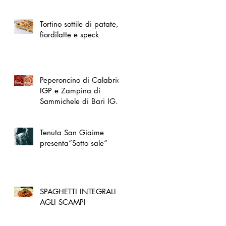
spazio dedicato
all'artigianato toscano
Tortino sottile di patate,
fiordilatte e speck
Peperoncino di Calabria
IGP e Zampina di
Sammichele di Bari IGP
ufficialmente registrate in
UE
Tenuta San Giaime
presenta“Sotto sale”
SPAGHETTI INTEGRALI
AGLI SCAMPI