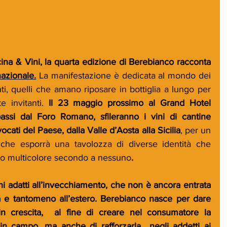
ina & Vini, la quarta edizione di Berebianco racconta 
nazionale.
La manifestazione è dedicata al mondo dei 
nti, quelli che amano riposare in bottiglia a lungo per 
e invitanti. 
Il 23 maggio prossimo al Grand Hotel 
ssi dal Foro Romano, sfileranno i vini di cantine 
vocati del Paese, dalla Valle d’Aosta alla Sicilia
,
per un 
che esporrà una tavolozza di diverse identità che 
o multicolore secondo a nessuno
.
hi adatti all’invecchiamento, che non è ancora entrata 
a e tantomeno all’estero. Berebianco nasce per dare 
 crescita,  al fine di creare nel consumatore la 
in campo, ma anche di rafforzarla  negli addetti ai 