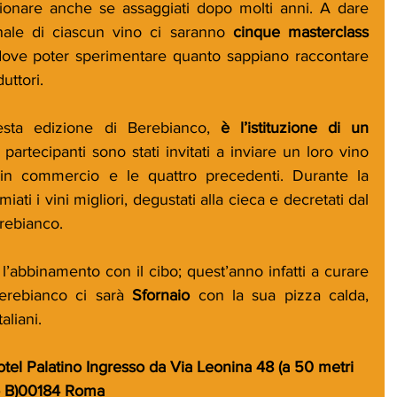
are anche se assaggiati dopo molti anni. A dare 
le di ciascun vino ci saranno 
cinque masterclass 
dove poter sperimentare quanto sappiano raccontare 
uttori.
esta edizione di Berebianco,
 è l’istituzione di un 
 partecipanti sono stati invitati a inviare un loro vino 
 in commercio e le quattro precedenti. Durante la 
ti i vini migliori, degustati alla cieca e decretati dal 
rebianco.
bbinamento con il cibo; quest’anno infatti a curare 
Berebianco ci sarà 
Sfornaio 
con la sua pizza calda, 
aliani.
el Palatino Ingresso da Via Leonina 48 (a 50 metri 
ro B)00184 Roma