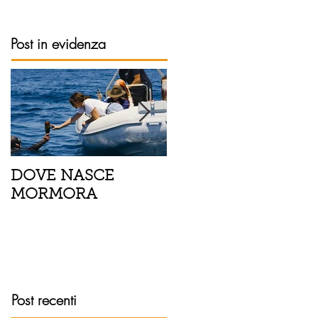
Post in evidenza
DOVE NASCE
Spaghetti con pesce
MORMORA
spada, pomodorini 
finocchietto
Post recenti