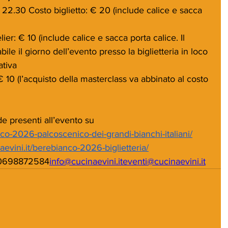
e 22.30 Costo biglietto: € 20 (include calice e sacca 
ier: € 10 (include calice e sacca porta calice. Il 
ile il giorno dell’evento presso la biglietteria in loco 
ativa
€ 10 (l’acquisto della masterclass va abbinato al costo 
de presenti all’evento su 
co-2026-palcoscenico-dei-grandi-bianchi-italiani/
vini.it/berebianco-2026-biglietteria/
 0698872584
info@cucinaevini.it
eventi@
cucinaevini.it