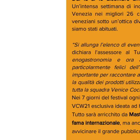
Un’intensa settimana di inc
Venezia nei migliori 26 coc
veneziani sotto un’ottica di
siamo stati abituati. 
“Si allunga l’elenco di event
dichiara l'assessore al T
enogastronomia e ora an
particolarmente felici del
importante per raccontare a
la qualità dei prodotti util
tutta la squadra Venice Coc
Nei 7 giorni del festival ogn
VCW21 esclusiva ideata ad h
Tutto sarà arricchito da 
Mast
fama internazionale
, ma an
avvicinare il grande pubblico