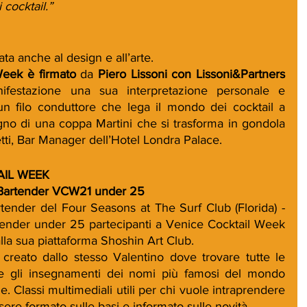
 cocktail.”
ta anche al design e all’arte. 
Week è firmato 
da 
Piero Lissoni con Lissoni&Partners 
ifestazione una sua interpretazione personale e 
 filo conduttore che lega il mondo dei cocktail a 
no di una coppa Martini che si trasforma in gondola 
tti, Bar Manager dell’Hotel Londra Palace. 
IL WEEK 
Bartender VCW21 under 25
ender del Four Seasons at The Surf Club (Florida) - 
artender under 25 partecipanti a Venice Cocktail Week 
la sua piattaforma Shoshin Art Club. 
creato dallo stesso Valentino dove trovare tutte le 
 e gli insegnamenti dei nomi più famosi del mondo 
. Classi multimediali utili per chi vuole intraprendere 
sere formato sulle basi e informato sulle novità.