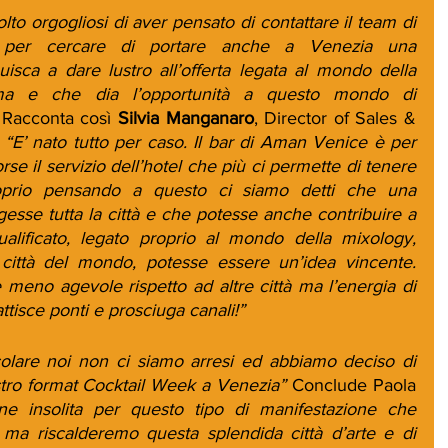
 orgogliosi di aver pensato di contattare il team di 
 per cercare di portare anche a Venezia una 
isca a dare lustro all’offerta legata al mondo della 
ima e che dia l’opportunità a questo mondo di 
 Racconta così 
Silvia Manganaro
, Director of Sales & 
 
“E’ nato tutto per caso. Il bar di Aman Venice è per 
se il servizio dell’hotel che più ci permette di tenere 
roprio pensando a questo ci siamo detti che una 
esse tutta la città e che potesse anche contribuire a 
lificato, legato proprio al mondo della mixology, 
città del mondo, potesse essere un’idea vincente. 
 meno agevole rispetto ad altre città ma l’energia di 
attisce ponti e prosciuga canali!”
colare noi non ci siamo arresi ed abbiamo deciso di 
stro format Cocktail Week a Venezia” 
Conclude Paola 
ne insolita per questo tipo di manifestazione che 
, ma riscalderemo questa splendida città d’arte e di 