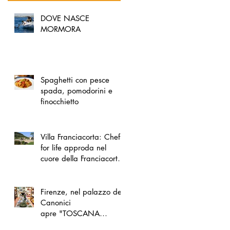
DOVE NASCE
MORMORA
Spaghetti con pesce
spada, pomodorini e
finocchietto
Villa Franciacorta: Chefs
for life approda nel
cuore della Franciacorta,
tra alta cucina, grandi
vini e solidarietà
Firenze, nel palazzo dei
Canonici
apre "TOSCANA
LOVERS", un nuovo