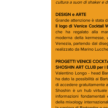
cultura a suon di shaker e di
DESIGN e ARTE
Grande attenzione è stata da
Il logo di Venice Cocktail 
che ha regalato alla man
moderna della kermesse, un
Venezia, partendo dal diseg
realizzato da Marino Lucche
PROGETTI VENICE COCKTA
SHOSHIN ART CLUB per i 
Valentino Longo - head Bart
ha dato la possibilità ai B
di accedere gratuitamente al
Shoshin è un hub virtuale 
informazioni fondamentali
della mixology internazionale
la carriera di Bartender e es