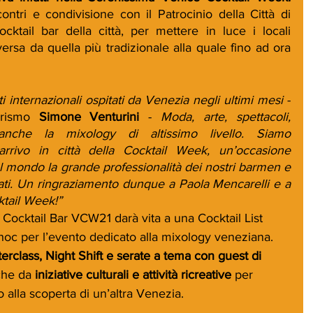
ontri e condivisione con il Patrocinio della Città di 
ktail bar della città, per mettere in luce i locali 
versa da quella più tradizionale alla quale fino ad ora 
i internazionali ospitati da Venezia negli ultimi mesi
 - 
urismo 
Simone Venturini 
- 
Moda, arte, spettacoli, 
che la mixology di altissimo livello. Siamo 
l’arrivo in città della Cocktail Week, un’occasione 
l mondo la grande professionalità dei nostri barmen e 
izzati. Un ringraziamento dunque a Paola Mencarelli e a 
ktail Week!”
i Cocktail Bar VCW21 darà vita a una Cocktail List 
oc per l’evento dedicato alla mixology veneziana. 
erclass, Night Shift e serate a tema con guest di 
che da 
iniziative culturali e attività ricreative
 per 
 alla scoperta di un’altra Venezia. 