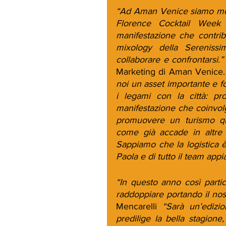
“Ad Aman Venice siamo molto
Florence Cocktail Week
manifestazione che contribu
mixology della Sereniss
collaborare e confrontarsi.”
Marketing di Aman Venice.
noi un asset importante e for
i legami con la città: p
manifestazione che coinvolg
promuovere un turismo qua
come già accade in altre 
Sappiamo che la logistica è
Paola e di tutto il team appi
“In questo anno così parti
raddoppiare portando il no
Mencarelli 
“Sarà un’edizio
predilige la bella stagione