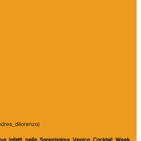
drea_dilorenzo
)
Dal 13 al 19 dicembre arriva infatti nella Serenissima Venice Cocktail Week. 