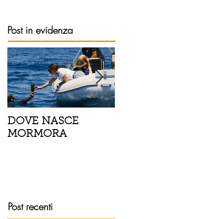
Post in evidenza
DOVE NASCE
Spaghetti con pesce
MORMORA
spada, pomodorini 
finocchietto
Post recenti