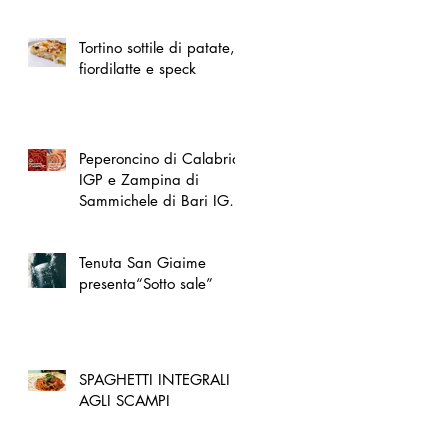
spazio dedicato
all'artigianato toscano
Tortino sottile di patate,
fiordilatte e speck
Peperoncino di Calabria
IGP e Zampina di
Sammichele di Bari IGP
ufficialmente registrate in
UE
Tenuta San Giaime
presenta“Sotto sale”
SPAGHETTI INTEGRALI
AGLI SCAMPI