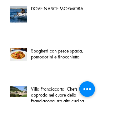
DOVE NASCE MORMORA
Spaghetti con pesce spada,
pomodorini e finocchietto
Villa Franciacorta: Chefs for life
approda nel cuore della
Franciacorta, tra alta cucina,
grandi vini e solidarietà
Firenze, nel palazzo dei Canonici
apre "TOSCANA LOVERS", un
nuovo spazio dedicato