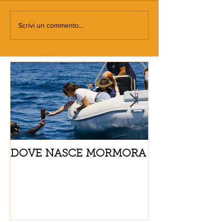
Scrivi un commento...
DOVE NASCE MORMORA
Spaghetti con
pomodorini e 