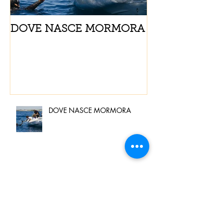
DOVE NASCE MORMORA
Spaghetti con
pomodorini e 
DOVE NASCE MORMORA
Spaghetti con pesce spada,
pomodorini e finocchietto