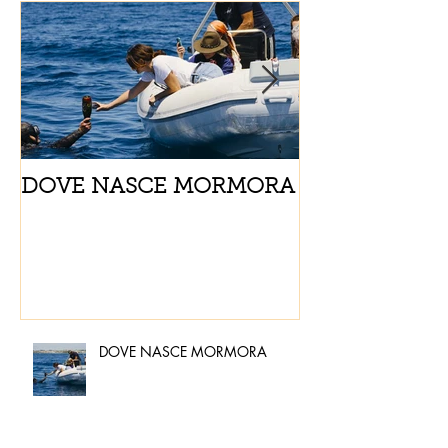
DOVE NASCE MORMORA
Spaghetti con
pomodorini e 
DOVE NASCE MORMORA