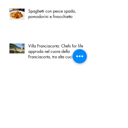
Spaghetti con pesce spada,
pomodorini e finocchietto
Villa Franciacorta: Chefs for life
approda nel cuore della
Franciacorta, tra alta cucina,
grandi vini e solidarietà
Firenze, nel palazzo dei Canonici
apre "TOSCANA LOVERS", un
nuovo spazio dedicato
all'artigianato toscano
Tortino sottile di patate, fiordilatte e
speck