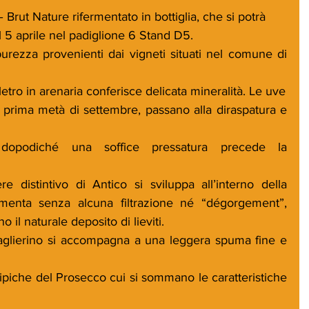
ut Nature rifermentato in bottiglia, che si potrà 
al 5 aprile nel padiglione 6 Stand D5.
rezza provenienti dai vigneti situati nel comune di 
letro in arenaria conferisce delicata mineralità. Le uve
rima metà di settembre, passano alla diraspatura e 
dopodiché una soffice pressatura precede la 
re distintivo di Antico si sviluppa all’interno della 
ermenta senza alcuna filtrazione né “dégorgement”, 
 il naturale deposito di lieviti.
 paglierino si accompagna a una leggera spuma fine e 
 tipiche del Prosecco cui si sommano le caratteristiche 