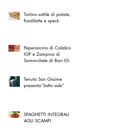
spazio dedicato
all'artigianato toscano
Tortino sottile di patate,
fiordilatte e speck
Peperoncino di Calabria
IGP e Zampina di
Sammichele di Bari IGP
ufficialmente registrate in
UE
Tenuta San Giaime
presenta“Sotto sale”
SPAGHETTI INTEGRALI
AGLI SCAMPI