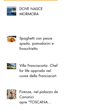
DOVE NASCE
MORMORA
Spaghetti con pesce
spada, pomodorini e
finocchietto
Villa Franciacorta: Chefs
for life approda nel
cuore della Franciacorta,
tra alta cucina, grandi
vini e solidarietà
Firenze, nel palazzo dei
Canonici
apre "TOSCANA
LOVERS", un nuovo