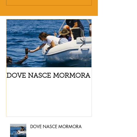
DOVE NASCE MORMORA
Spaghetti con
pomodorini e 
DOVE NASCE MORMORA