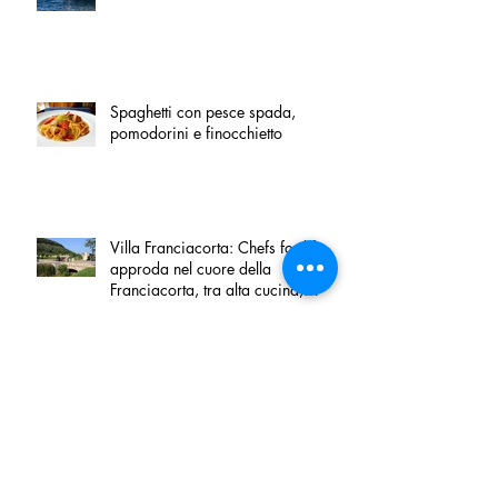
Spaghetti con pesce spada,
pomodorini e finocchietto
Villa Franciacorta: Chefs for life
approda nel cuore della
Franciacorta, tra alta cucina,
grandi vini e solidarietà
Firenze, nel palazzo dei Canonici
apre "TOSCANA LOVERS", un
nuovo spazio dedicato
all'artigianato toscano