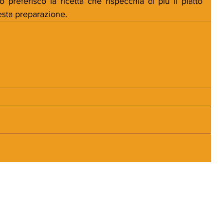
o preferisco la ricetta che rispecchia di più il piatto 
sta preparazione.