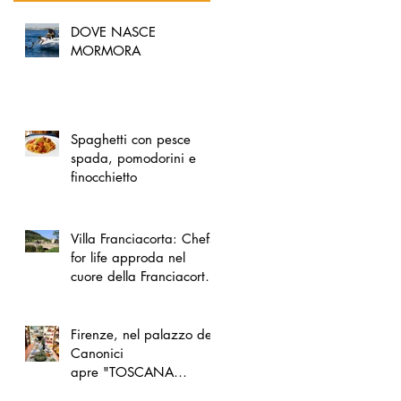
DOVE NASCE
MORMORA
Spaghetti con pesce
spada, pomodorini e
finocchietto
Villa Franciacorta: Chefs
for life approda nel
cuore della Franciacorta,
tra alta cucina, grandi
vini e solidarietà
Firenze, nel palazzo dei
Canonici
apre "TOSCANA
LOVERS", un nuovo