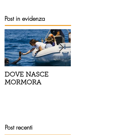
Post in evidenza
DOVE NASCE
Spaghetti con pesce
MORMORA
spada, pomodorini 
finocchietto
Post recenti