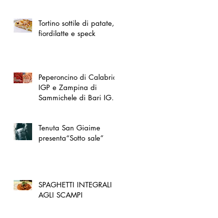
spazio dedicato
all'artigianato toscano
Tortino sottile di patate,
fiordilatte e speck
Peperoncino di Calabria
IGP e Zampina di
Sammichele di Bari IGP
ufficialmente registrate in
UE
Tenuta San Giaime
presenta“Sotto sale”
SPAGHETTI INTEGRALI
AGLI SCAMPI