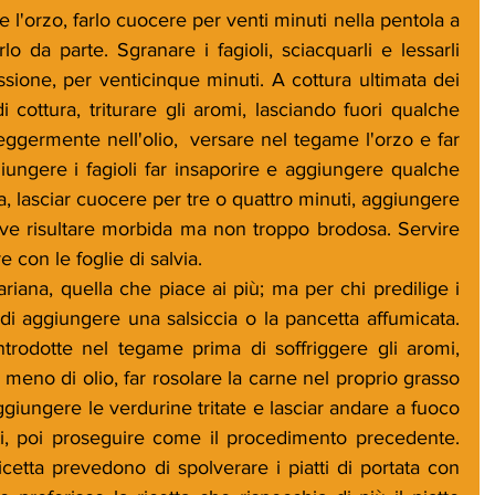
 l'orzo, farlo cuocere per venti minuti nella pentola a 
lo da parte. Sgranare i fagioli, sciacquarli e lessarli 
sione, per venticinque minuti. A cottura ultimata dei 
i cottura, triturare gli aromi, lasciando fuori qualche 
i leggermente nell'olio,  versare nel tegame l'orzo e far 
ungere i fagioli far insaporire e aggiungere qualche 
a, lasciar cuocere per tre o quattro minuti, aggiungere 
ve risultare morbida ma non troppo brodosa. Servire 
re con le foglie di salvia.
iana, quella che piace ai più; ma per chi predilige i 
 di aggiungere una salsiccia o la pancetta affumicata. 
rodotte nel tegame prima di soffriggere gli aromi, 
 meno di olio, far rosolare la carne nel proprio grasso 
ggiungere le verdurine tritate e lasciar andare a fuoco 
, poi proseguire come il procedimento precedente. 
cetta prevedono di spolverare i piatti di portata con 