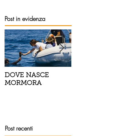
Post in evidenza
DOVE NASCE
Spaghetti con pesce
MORMORA
spada, pomodorini 
finocchietto
Post recenti