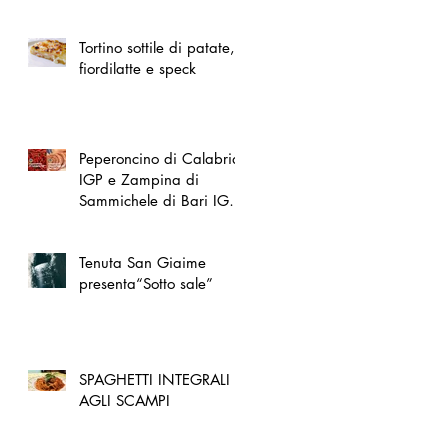
spazio dedicato
all'artigianato toscano
Tortino sottile di patate,
fiordilatte e speck
Peperoncino di Calabria
IGP e Zampina di
Sammichele di Bari IGP
ufficialmente registrate in
UE
Tenuta San Giaime
presenta“Sotto sale”
SPAGHETTI INTEGRALI
AGLI SCAMPI