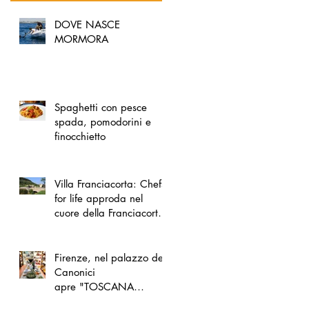
DOVE NASCE
MORMORA
Spaghetti con pesce
spada, pomodorini e
finocchietto
Villa Franciacorta: Chefs
for life approda nel
cuore della Franciacorta,
tra alta cucina, grandi
vini e solidarietà
Firenze, nel palazzo dei
Canonici
apre "TOSCANA
LOVERS", un nuovo