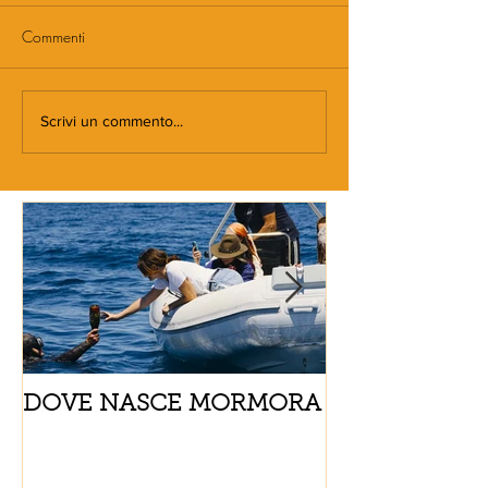
Commenti
Scrivi un commento...
DOVE NASCE MORMORA
Spaghetti con
pomodorini e 