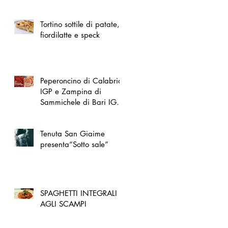
spazio dedicato
all'artigianato toscano
Tortino sottile di patate,
fiordilatte e speck
Peperoncino di Calabria
IGP e Zampina di
Sammichele di Bari IGP
ufficialmente registrate in
UE
Tenuta San Giaime
presenta“Sotto sale”
SPAGHETTI INTEGRALI
AGLI SCAMPI