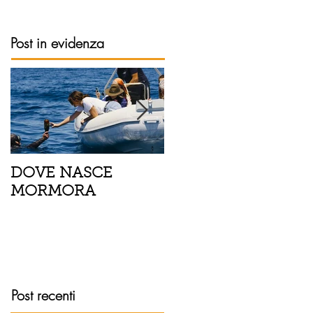
Post in evidenza
DOVE NASCE
Spaghetti con pesce
MORMORA
spada, pomodorini 
finocchietto
Post recenti