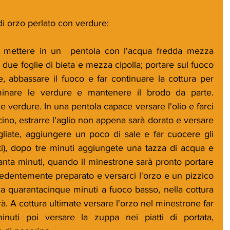
i orzo perlato con verdure:
, mettere in un  pentola con l'acqua fredda mezza 
 due foglie di bieta e mezza cipolla; portare sul fuoco 
e, abbassare il fuoco e far continuare la cottura per 
iminare le verdure e mantenere il brodo da parte. 
lle verdure. In una pentola capace versare l'olio e farci 
cino, estrarre l'aglio non appena sarà dorato e versare 
gliate, aggiungere un poco di sale e far cuocere gli 
sati), dopo tre minuti aggiungete una tazza di acqua e 
anta minuti, quando il minestrone sarà pronto portare 
cedentemente preparato e versarci l'orzo e un pizzico 
ca quarantacinque minuti a fuoco basso, nella cottura 
. A cottura ultimate versare l'orzo nel minestrone far 
uti poi versare la zuppa nei piatti di portata, 