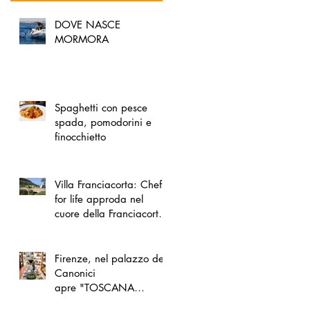
DOVE NASCE
MORMORA
Spaghetti con pesce
spada, pomodorini e
finocchietto
Villa Franciacorta: Chefs
for life approda nel
cuore della Franciacorta,
tra alta cucina, grandi
vini e solidarietà
Firenze, nel palazzo dei
Canonici
apre "TOSCANA
LOVERS", un nuovo