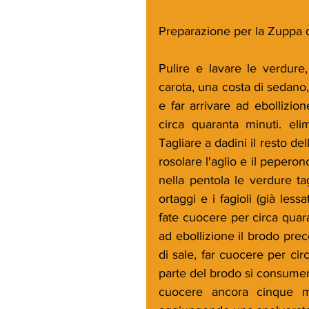
Preparazione per la Zuppa d
Pulire e lavare le verdure
carota, una costa di sedano,
e far arrivare ad ebollizion
circa quaranta minuti. el
Tagliare a dadini il resto de
rosolare l'aglio e il peperon
nella pentola le verdure ta
ortaggi e i fagioli (già les
fate cuocere per circa quar
ad ebollizione il brodo pre
di sale, far cuocere per cir
parte del brodo si consumerà
cuocere ancora cinque min