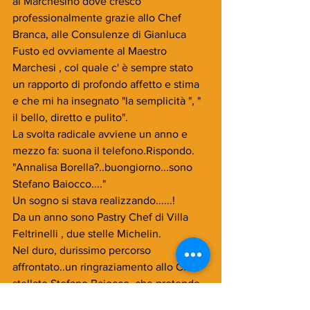
al Marchesino dove cresco 
professionalmente grazie allo Chef 
Branca, alle Consulenze di Gianluca 
Fusto ed ovviamente al Maestro 
Marchesi , col quale c' è sempre stato 
un rapporto di profondo affetto e stima 
e che mi ha insegnato "la semplicità ", " 
il bello, diretto e pulito".
La svolta radicale avviene un anno e 
mezzo fa: suona il telefono.Rispondo.
"Annalisa Borella?..buongiorno...sono 
Stefano Baiocco...."
Un sogno si stava realizzando......!
Da un anno sono Pastry Chef di Villa 
Feltrinelli , due stelle Michelin.
Nel duro, durissimo percorso 
affrontato..un ringraziamento allo Chef 
stellato Stefano Baiocco, che pretende 
sempre il massimo, ma che mi ha dato 