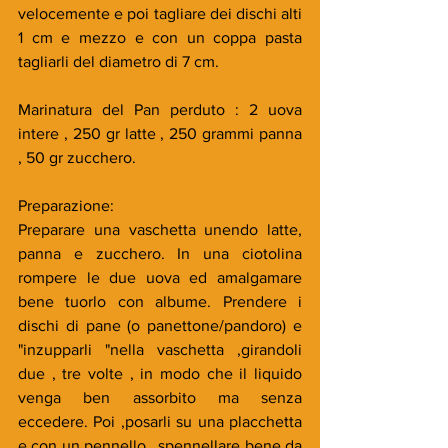
velocemente e poi tagliare dei dischi alti 
1 cm e mezzo e con un coppa pasta 
tagliarli del diametro di 7 cm.
Marinatura del Pan perduto : 2 uova 
intere , 250 gr latte , 250 grammi panna 
, 50 gr zucchero.
Preparazione:
Preparare una vaschetta unendo latte, 
panna e zucchero. In una ciotolina 
rompere le due uova ed amalgamare 
bene tuorlo con albume. Prendere i 
dischi di pane (o panettone/pandoro) e 
"inzupparli "nella vaschetta ,girandoli 
due , tre volte , in modo che il liquido 
venga ben assorbito ma senza 
eccedere. Poi ,posarli su una placchetta 
e con un pennello , spennellare bene da 