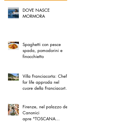
DOVE NASCE
MORMORA
Spaghetti con pesce
spada, pomodorini e
finocchietto
Villa Franciacorta: Chefs
for life approda nel
cuore della Franciacorta,
tra alta cucina, grandi
vini e solidarietà
Firenze, nel palazzo dei
Canonici
apre "TOSCANA
LOVERS", un nuovo