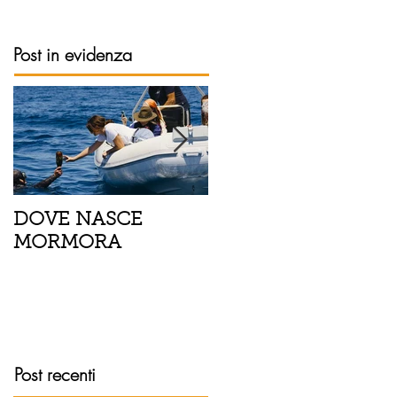
Post in evidenza
DOVE NASCE
Spaghetti con pesce
MORMORA
spada, pomodorini 
finocchietto
Post recenti