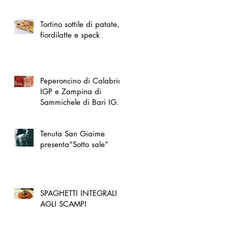
spazio dedicato
all'artigianato toscano
Tortino sottile di patate,
fiordilatte e speck
Peperoncino di Calabria
IGP e Zampina di
Sammichele di Bari IGP
ufficialmente registrate in
UE
Tenuta San Giaime
presenta“Sotto sale”
SPAGHETTI INTEGRALI
AGLI SCAMPI