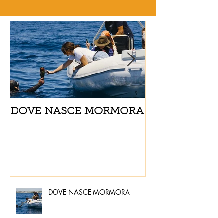
DOVE NASCE MORMORA
Spaghetti con
pomodorini e 
DOVE NASCE MORMORA