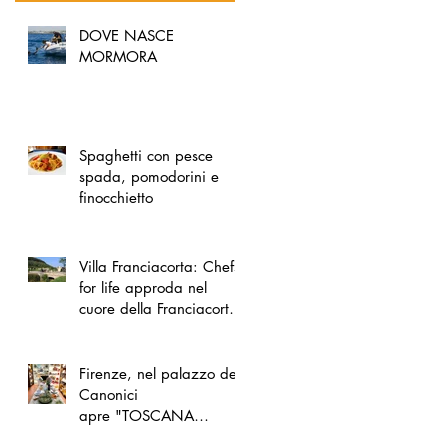
DOVE NASCE
MORMORA
Spaghetti con pesce
spada, pomodorini e
finocchietto
Villa Franciacorta: Chefs
for life approda nel
cuore della Franciacorta,
tra alta cucina, grandi
vini e solidarietà
Firenze, nel palazzo dei
Canonici
apre "TOSCANA
LOVERS", un nuovo