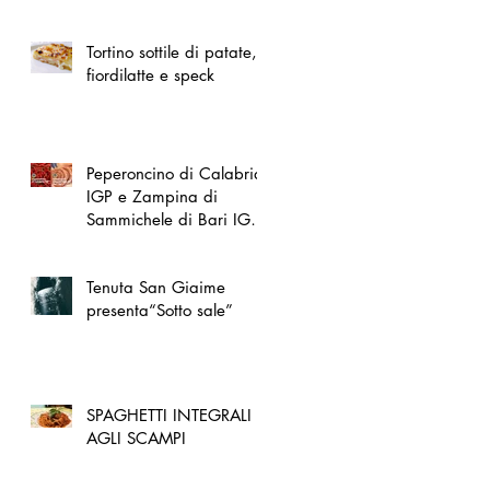
spazio dedicato
all'artigianato toscano
Tortino sottile di patate,
fiordilatte e speck
Peperoncino di Calabria
IGP e Zampina di
Sammichele di Bari IGP
ufficialmente registrate in
UE
Tenuta San Giaime
presenta“Sotto sale”
SPAGHETTI INTEGRALI
AGLI SCAMPI