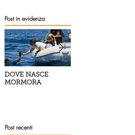
Post in evidenza
DOVE NASCE
Spaghetti con pesce
MORMORA
spada, pomodorini 
finocchietto
Post recenti