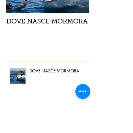
DOVE NASCE MORMORA
Spaghetti con
pomodorini e 
DOVE NASCE MORMORA
Spaghetti con pesce spada,
pomodorini e finocchietto