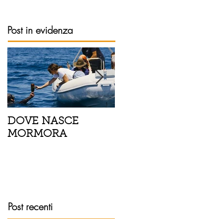
Post in evidenza
DOVE NASCE
Spaghetti con pesce
MORMORA
spada, pomodorini 
finocchietto
Post recenti