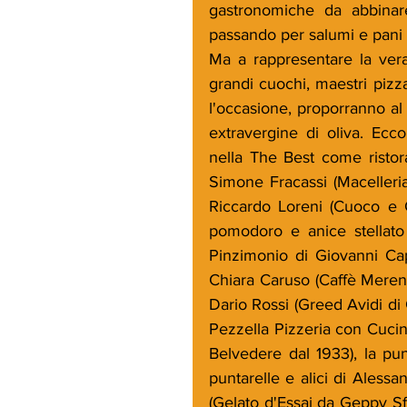
gastronomiche da abbinare 
passando per salumi e pani a
Ma a rappresentare la vera 
grandi cuochi, maestri pizzai
l'occasione, proporranno al p
extravergine di oliva. Ecco
nella The Best come ristora
Simone Fracassi (Macelleria
Riccardo Loreni (Cuoco e Ca
pomodoro e anice stellato 
Pinzimonio di Giovanni Capp
Chiara Caruso (Caffè Merenda
Dario Rossi (Greed Avidi di 
Pezzella Pizzeria con Cucina
Belvedere dal 1933), la pun
puntarelle e alici di Alessa
(Gelato d'Essai da Geppy Sfe