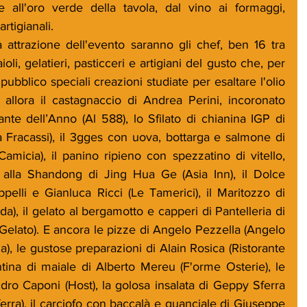
all'oro verde della tavola, dal vino ai formaggi, 
rtigianali.
attrazione dell'evento saranno gli chef, ben 16 tra 
oli, gelatieri, pasticceri e artigiani del gusto che, per 
ubblico speciali creazioni studiate per esaltare l'olio 
 allora il castagnaccio di Andrea Perini, incoronato 
nte dell’Anno (Al 588), lo Sfilato di chianina IGP di 
 Fracassi), il 3gges con uova, bottarga e salmone di 
micia), il panino ripieno con spezzatino di vitello, 
alla Shandong di Jing Hua Ge (Asia Inn), il Dolce 
elli e Gianluca Ricci (Le Tamerici), il Maritozzo di 
), il gelato al bergamotto e capperi di Pantelleria di 
Gelato). E ancora le pizze di Angelo Pezzella (Angelo 
), le gustose preparazioni di Alain Rosica (Ristorante 
tina di maiale di Alberto Mereu (F'orme Osterie), le 
ndro Caponi (Host), la golosa insalata di Geppy Sferra 
rra), il carciofo con baccalà e guanciale di Giuseppe 