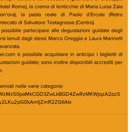
otel Rome), la crema di lenticchie di Maria Luisa Zaia 
Bon'ora), la pasta reale di Paolo d'Ercole (Retro 
tecato di Salvatore Testagrossa (Centro).
à possibile partecipare alle degustazioni guidate degli 
orsi tenuti dagli stessi Marco Oreggia e Laura Marinelli 
avanzata.
i.com è possibile acquistare in anticipo i biglietti di 
tazioni guidate; sono inoltre disponibili accrediti per 
e.
emiati nelle varie categorie:
ing/raWzMz50paMkCGD3ZwLkBGD4ZwRzMKWjqzA2pzS
2LKu2pG0kAmtjZmR2ZGtlAIx