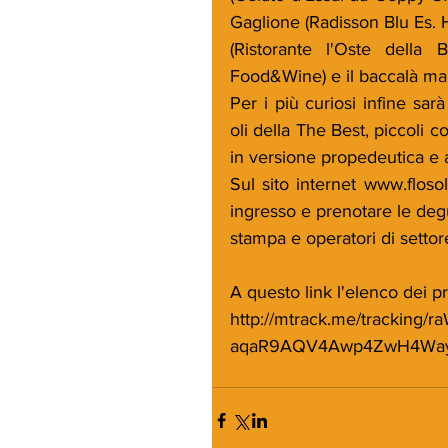
Gaglione (Radisson Blu Es. H
(Ristorante l'Oste della 
Food&Wine) e il baccalà man
Per i più curiosi infine sar
oli della The Best, piccoli c
in versione propedeutica e 
Sul sito internet www.flosole
ingresso e prenotare le degus
stampa e operatori di settor
A questo link l'elenco dei pr
http://mtrack.me/track
aqaR9AQV4Awp4ZwH4Way