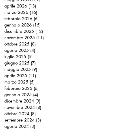
aprile 2026
(13)
13 post
marzo 2026
(16)
16 post
febbraio 2026
(6)
6 post
gennaio 2026
(15)
15 post
dicembre 2025
(12)
12 post
novembre 2025
(11)
11 post
ottobre 2025
(8)
8 post
agosto 2025
(4)
4 post
luglio 2025
(5)
5 post
giugno 2025
(7)
7 post
maggio 2025
(9)
9 post
aprile 2025
(11)
11 post
marzo 2025
(5)
5 post
febbraio 2025
(6)
6 post
gennaio 2025
(4)
4 post
dicembre 2024
(3)
3 post
novembre 2024
(8)
8 post
ottobre 2024
(8)
8 post
settembre 2024
(3)
3 post
agosto 2024
(3)
3 post