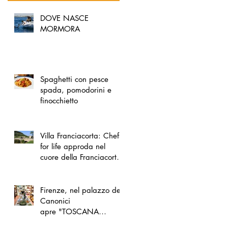
DOVE NASCE
MORMORA
Spaghetti con pesce
spada, pomodorini e
finocchietto
Villa Franciacorta: Chefs
for life approda nel
cuore della Franciacorta,
tra alta cucina, grandi
vini e solidarietà
Firenze, nel palazzo dei
Canonici
apre "TOSCANA
LOVERS", un nuovo