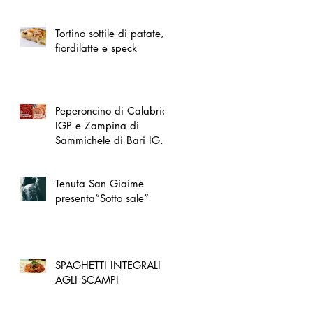
spazio dedicato
all'artigianato toscano
Tortino sottile di patate,
fiordilatte e speck
Peperoncino di Calabria
IGP e Zampina di
Sammichele di Bari IGP
ufficialmente registrate in
UE
Tenuta San Giaime
presenta“Sotto sale”
SPAGHETTI INTEGRALI
AGLI SCAMPI