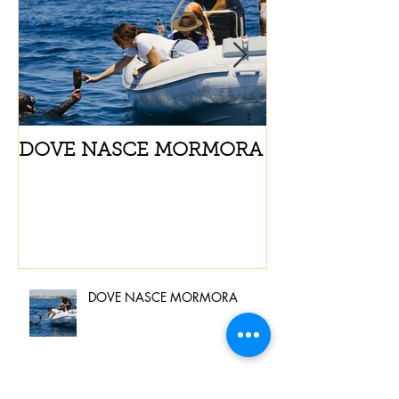
DOVE NASCE MORMORA
Spaghetti con
pomodorini e 
DOVE NASCE MORMORA