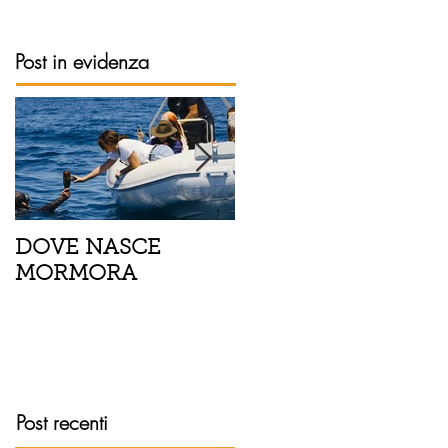
Post in evidenza
DOVE NASCE
Spaghetti con pesce
MORMORA
spada, pomodorini 
finocchietto
Post recenti