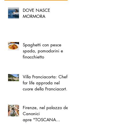
DOVE NASCE
MORMORA
Spaghetti con pesce
spada, pomodorini e
finocchietto
Villa Franciacorta: Chefs
for life approda nel
cuore della Franciacorta,
tra alta cucina, grandi
vini e solidarietà
Firenze, nel palazzo dei
Canonici
apre "TOSCANA
LOVERS", un nuovo