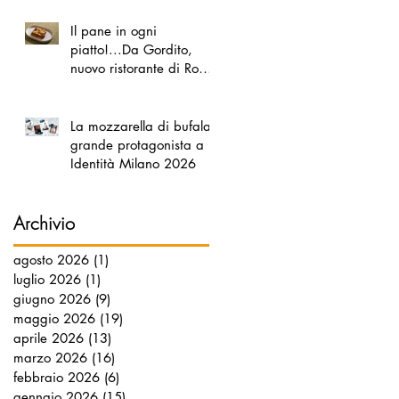
Il pane in ogni
piatto!...Da Gordito,
nuovo ristorante di Roma
Nord
La mozzarella di bufala
grande protagonista a
Identità Milano 2026
Archivio
agosto 2026
(1)
1 post
luglio 2026
(1)
1 post
giugno 2026
(9)
9 post
maggio 2026
(19)
19 post
aprile 2026
(13)
13 post
marzo 2026
(16)
16 post
febbraio 2026
(6)
6 post
gennaio 2026
(15)
15 post