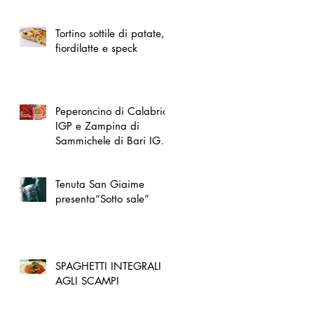
spazio dedicato
all'artigianato toscano
Tortino sottile di patate,
fiordilatte e speck
Peperoncino di Calabria
IGP e Zampina di
Sammichele di Bari IGP
ufficialmente registrate in
UE
Tenuta San Giaime
presenta“Sotto sale”
SPAGHETTI INTEGRALI
AGLI SCAMPI