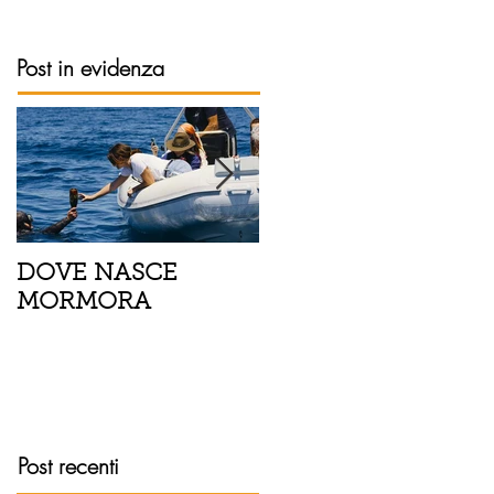
Post in evidenza
DOVE NASCE
Spaghetti con pesce
MORMORA
spada, pomodorini 
finocchietto
Post recenti