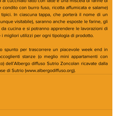
al cucchiaio fatto con latte e una miscela di farine di 
 condito con burro fuso, ricotta affumicata e salame) 
 tipici. In ciascuna tappa, che porterà il nome di un 
nque visitabile), saranno anche esposte le farine, gli 
zi da cucina e si potranno apprendere le lavorazioni di 
 migliori utilizzi per ogni tipologia di prodotto.
lo spunto per trascorrere un piacevole week end in 
accoglienti stanze (o meglio mini appartamenti con 
to) dell’Albergo diffuso Sutrio Zoncolan ricavate dalla 
ase di Sutrio (www.albergodiffuso.org).