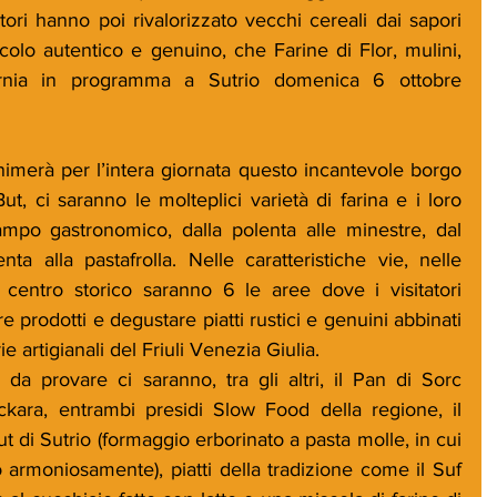
tori hanno poi rivalorizzato vecchi cereali dai sapori 
olo autentico e genuino, che Farine di Flor, mulini, 
arnia in programma a Sutrio domenica 6 ottobre 
nimerà per l’intera giornata questo incantevole borgo 
ut, ci saranno le molteplici varietà di farina e i loro 
ampo gastronomico, dalla polenta alle minestre, dal 
nta alla pastafrolla. Nelle caratteristiche vie, nelle 
 centro storico saranno 6 le aree dove i visitatori 
 prodotti e degustare piatti rustici e genuini abbinati 
ie artigianali del Friuli Venezia Giulia. 
i da provare ci saranno, tra gli altri, il Pan di Sorc 
ara, entrambi presidi Slow Food della regione, il 
t di Sutrio (formaggio erborinato a pasta molle, in cui 
armoniosamente), piatti della tradizione come il Suf 