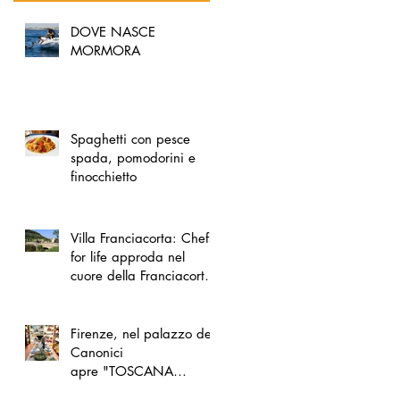
DOVE NASCE
MORMORA
Spaghetti con pesce
spada, pomodorini e
finocchietto
Villa Franciacorta: Chefs
for life approda nel
cuore della Franciacorta,
tra alta cucina, grandi
vini e solidarietà
Firenze, nel palazzo dei
Canonici
apre "TOSCANA
LOVERS", un nuovo