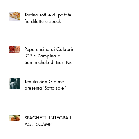
spazio dedicato
all'artigianato toscano
Tortino sottile di patate,
fiordilatte e speck
Peperoncino di Calabria
IGP e Zampina di
Sammichele di Bari IGP
ufficialmente registrate in
UE
Tenuta San Giaime
presenta“Sotto sale”
SPAGHETTI INTEGRALI
AGLI SCAMPI