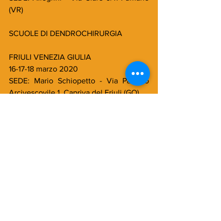
(VR)
SCUOLE DI DENDROCHIRURGIA
FRIULI VENEZIA GIULIA
16-17-18 marzo 2020
SEDE: Mario Schiopetto - Via Palazzo 
Arcivescovile 1, Capriva del Friuli (GO)
LOMBARDIA - Franciacorta (BS)
23-24-25 marzo 2020
SEDE: Azienda Bellavista - Via Bellavista 
5, Erbusco (BS)
TOSCANA - Suvereto (LI)
26-27-28 marzo 2020
SEDE: Petra Azienda Agricola - Località 
San Lorenzo Alto 131, Suvereto (LI)