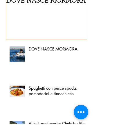
DOVE NASCE MORMORA
Spaghetti con
pomodorini e 
DOVE NASCE MORMORA
Spaghetti con pesce spada,
pomodorini e finocchietto
Villa Franciacorta: Chefs for life
approda nel cuore della