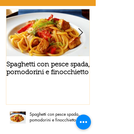
Spaghetti con pesce spada,
Tortino sottile
pomodorini e finocchietto
fiordilatte e s
Spaghetti con pesce spada,
pomodorini e finocchietto