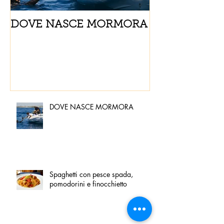
DOVE NASCE MORMORA
Spaghetti con
pomodorini e 
DOVE NASCE MORMORA
Spaghetti con pesce spada,
pomodorini e finocchietto