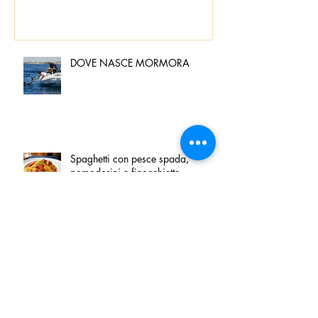
DOVE NASCE MORMORA
Spaghetti con pesce spada,
pomodorini e finocchietto
Villa Franciacorta: Chefs for life
approda nel cuore della
Franciacorta, tra alta cucina,
grandi vini e solidarietà