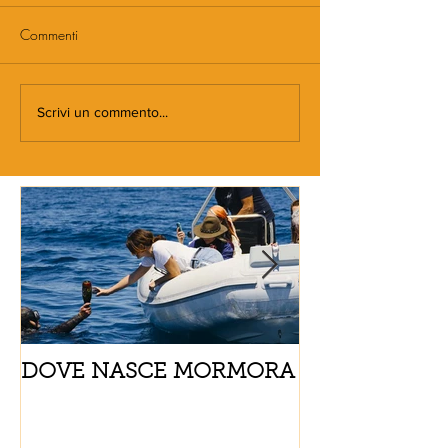
Commenti
Scrivi un commento...
DOVE NASCE MORMORA
Spaghetti con
pomodorini e 