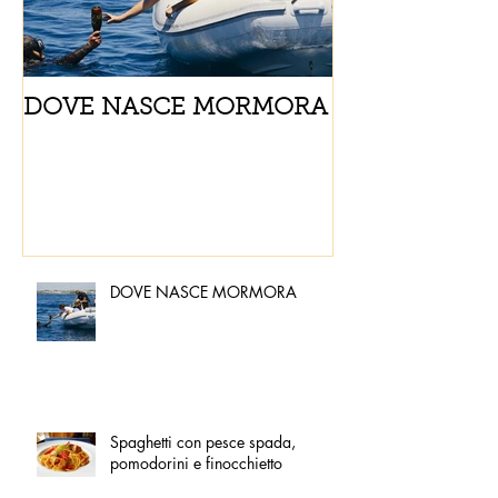
DOVE NASCE MORMORA
Spaghetti con
pomodorini e 
DOVE NASCE MORMORA
Spaghetti con pesce spada,
pomodorini e finocchietto