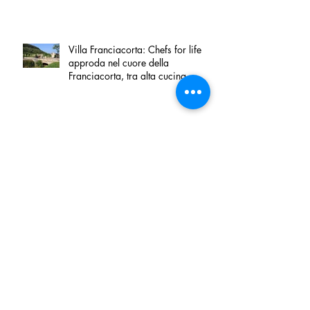
Villa Franciacorta: Chefs for life
approda nel cuore della
Franciacorta, tra alta cucina,
grandi vini e solidarietà
Firenze, nel palazzo dei Canonici
apre "TOSCANA LOVERS", un
nuovo spazio dedicato
all'artigianato toscano
Tortino sottile di patate, fiordilatte e
speck