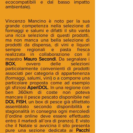
ecocompatibili e dal basso impatto 
ambientale).
Vincenzo Mancino è noto per la sua 
grande competenza nella selezione di 
formaggi e salumi e difatti il sito vanta 
una ricca selezione di questi prodotti, 
ma non manca una bella selezione di 
prodotti da dispensa, di vini e liquori 
sempre regionali e pasta fresca 
realizzata in collaborazione con il 
maestro 
Mauro Secondi
. Da segnalare i 
BOX
, ovvero delle selezioni 
particolarmente convenienti di prodotti 
associati per categoria di appartenenza 
(formaggi, salumi, vini) o a comporre una 
particolare proposta come ad esempio 
gli sfiziosi 
AperiDOL
. In una regione con 
ben 360km di coste non poteva 
mancare il pesce pescato disponibile nel 
DOL FISH
, un box di pesce già sfilettato 
assemblato secondo disponibilità e 
stagionalità in consegna ogni mercoledì 
(l’ordine online deve essere effettuato 
entro il martedì all’ora di pranzo). E visto 
che il Natale si avvicina il sito presenta 
pure una sezione dedicata ai 
Pacchi 