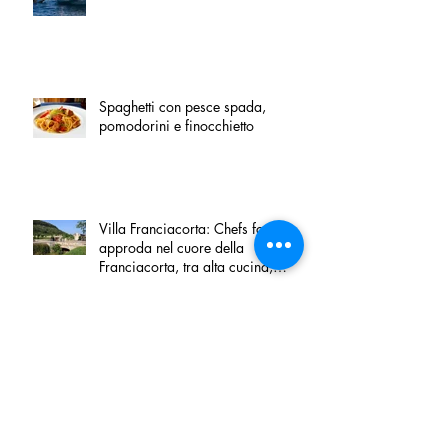
Spaghetti con pesce spada,
pomodorini e finocchietto
Villa Franciacorta: Chefs for life
approda nel cuore della
Franciacorta, tra alta cucina,
grandi vini e solidarietà
Firenze, nel palazzo dei Canonici
apre "TOSCANA LOVERS", un
nuovo spazio dedicato
all'artigianato toscano