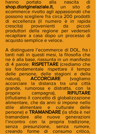
hanno portato alla nascita di 
shop.dioriginelaziale.it
, un sito di 
ecommerce rivolto agli appassionati che 
possono scegliere fra circa 200 prodotti 
di eccellenza (il numero è in rapida 
crescita) provenienti da piccoli 
produttori della regione per vederseli 
recapitare a casa dopo un processo di 
acquisto semplice e veloce.
A distinguere l’ecommerce di DOL, fra i 
tanti nati in questi mesi, la filosofia che 
ne è alla base, riassunta in un manifesto 
di 4 parole: 
RISPETTARE 
(crediamo che 
sia fondamentale rispettare il tempo 
delle persone, delle stagioni e della 
natura), 
ACCORCIARE
 (vogliamo 
accorciare la distanza tra una città 
grande, rumorosa e distratta, con la 
propria campagna), 
RIFIUTARE
(rifiutiamo il concetto di globalizzazione 
alimentare, che da anni si impone nello 
stile alimentare e culturale delle 
persone) e 
TRAMANDARE
 (la sfida è nel 
tramandare alle nuove generazioni 
l’incontro con la propria tradizione, 
senza presunzione, senza rumore, 
creando forme di consumo critico, 