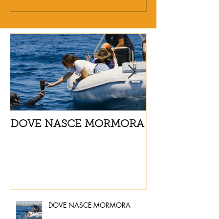
DOVE NASCE MORMORA
Spaghetti con
pomodorini e 
DOVE NASCE MORMORA