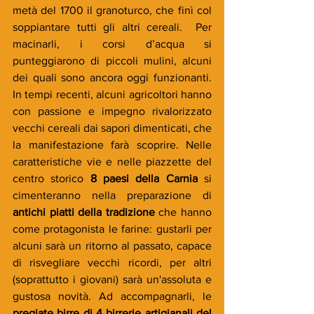
metà del 1700 il granoturco, che finì col 
soppiantare tutti gli altri cereali.  Per 
macinarli, i corsi d’acqua si 
punteggiarono di piccoli mulini, alcuni 
dei quali sono ancora oggi funzionanti. 
In tempi recenti, alcuni agricoltori hanno 
con passione e impegno rivalorizzato 
vecchi cereali dai sapori dimenticati, che 
la manifestazione farà scoprire. Nelle 
caratteristiche vie e nelle piazzette del 
centro storico 
8 paesi della Carnia
 si 
cimenteranno nella preparazione di 
antichi piatti della tradizione
 che hanno 
come protagonista le farine: gustarli per 
alcuni sarà un ritorno al passato, capace 
di risvegliare vecchi ricordi, per altri 
(soprattutto i giovani) sarà un'assoluta e 
gustosa novità. Ad accompagnarli, le 
pregiate birre di 4 birrerie artigianali del 