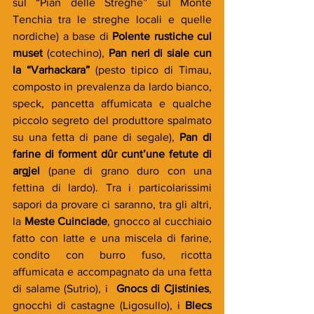
sul “Pian delle Streghe” sul Monte 
Tenchia tra le streghe locali e quelle 
nordiche) a base di 
Polente rustiche cul 
muset
 (cotechino), 
Pan neri di siale cun 
la “Varhackara”
 (pesto tipico di Timau, 
composto in prevalenza da lardo bianco, 
speck, pancetta affumicata e qualche 
piccolo segreto del produttore spalmato 
su una fetta di pane di segale), 
Pan di 
farine di forment dûr cunt’une fetute di 
argjel
 (pane di grano duro con una 
fettina di lardo). Tra i particolarissimi 
sapori da provare ci saranno, tra gli altri, 
la 
Meste Cuinciade
, gnocco al cucchiaio 
fatto con latte e una miscela di farine, 
condito con burro fuso, ricotta 
affumicata e accompagnato da una fetta 
di salame (Sutrio), i  
Gnocs di Cjistinies
, 
gnocchi di castagne (Ligosullo), i 
Blecs 