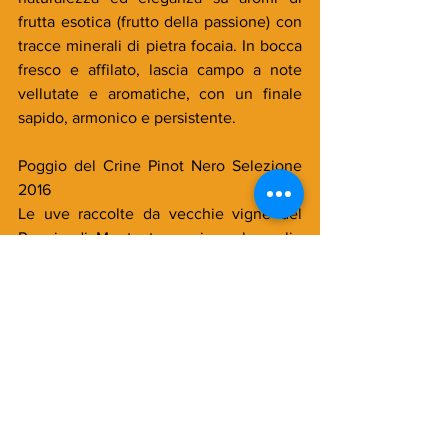
frutta esotica (frutto della passione) con 
tracce minerali di pietra focaia. In bocca 
fresco e affilato, lascia campo a note 
vellutate e aromatiche, con un finale 
sapido, armonico e persistente.
Poggio del Crine Pinot Nero Selezione 
2016
Le uve raccolte da vecchie vigne del 
Poggio di Montauto esprime al meglio 
tutte lepressioni del vitigno
Enos I 2012 Un Sauvignon che ha 
meravigliato, un vino che ha saputo 
conservare nel tempo tutte le sue 
migliori espressioni, rilasciando 
freschezza e persistenza. Un vino da 