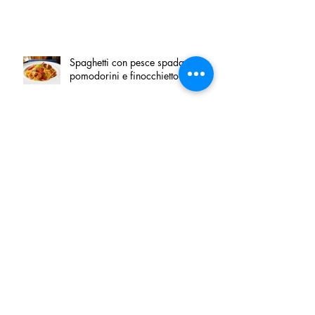
Spaghetti con pesce spada,
pomodorini e finocchietto
Villa Franciacorta: Chefs for life
approda nel cuore della
Franciacorta, tra alta cucina,
grandi vini e solidarietà
Firenze, nel palazzo dei Canonici
apre "TOSCANA LOVERS", un
nuovo spazio dedicato
all'artigianato toscano