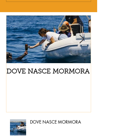
DOVE NASCE MORMORA
Spaghetti con
pomodorini e 
DOVE NASCE MORMORA