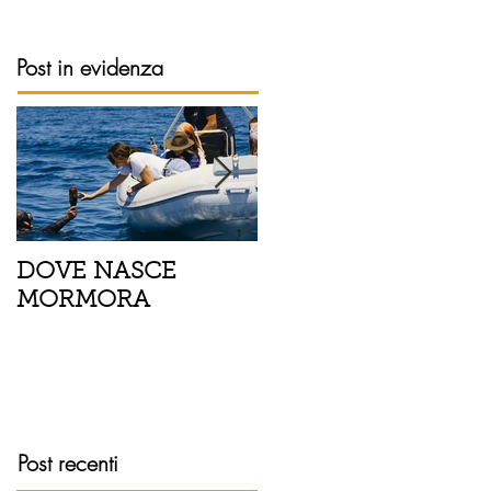
Post in evidenza
DOVE NASCE
Spaghetti con pesce
MORMORA
spada, pomodorini 
finocchietto
Post recenti