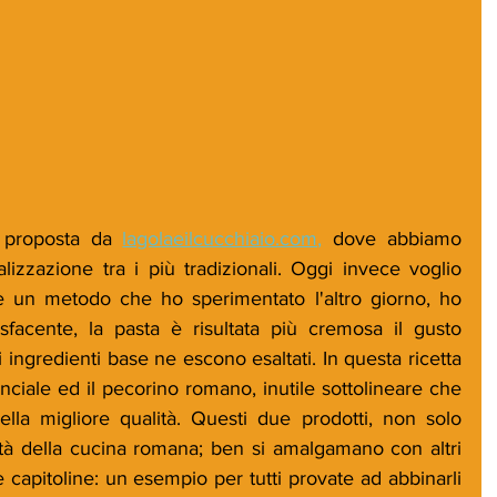
a proposta da 
lagolaeilcucchiaio.com,
 dove abbiamo 
izzazione tra i più tradizionali. Oggi invece voglio 
ne un metodo che ho sperimentato l'altro giorno, ho 
sfacente, la pasta è risultata più cremosa il gusto 
li ingredienti base ne escono esaltati. In questa ricetta 
uanciale ed il pecorino romano, inutile sottolineare che 
la migliore qualità. Questi due prodotti, non solo 
tà della cucina romana; ben si amalgamano con altri 
te capitoline: un esempio per tutti provate ad abbinarli 