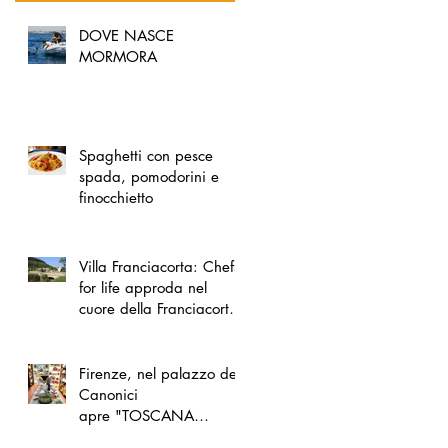
DOVE NASCE
MORMORA
Spaghetti con pesce
spada, pomodorini e
finocchietto
Villa Franciacorta: Chefs
for life approda nel
cuore della Franciacorta,
tra alta cucina, grandi
vini e solidarietà
Firenze, nel palazzo dei
Canonici
apre "TOSCANA
LOVERS", un nuovo