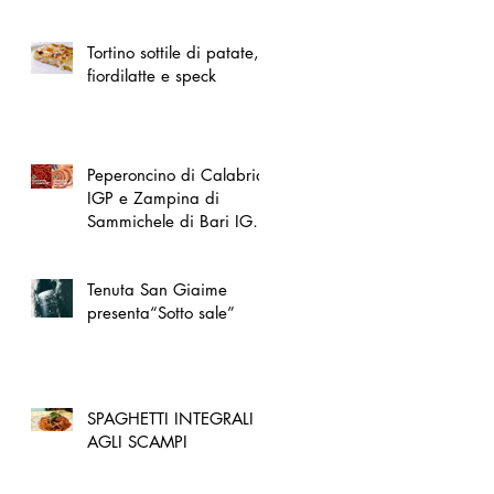
spazio dedicato
all'artigianato toscano
Tortino sottile di patate,
fiordilatte e speck
Peperoncino di Calabria
IGP e Zampina di
Sammichele di Bari IGP
ufficialmente registrate in
UE
Tenuta San Giaime
presenta“Sotto sale”
SPAGHETTI INTEGRALI
AGLI SCAMPI