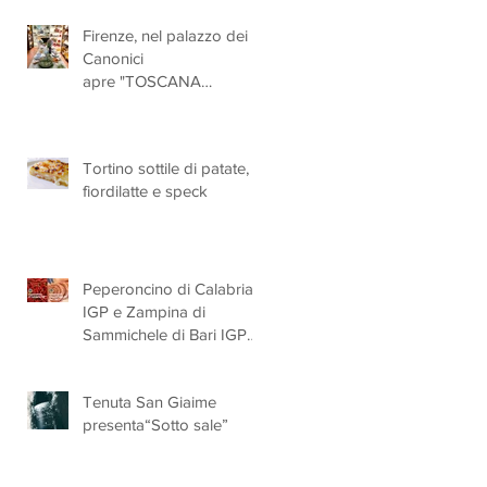
solidarietà
Firenze, nel palazzo dei
Canonici
apre "TOSCANA
LOVERS", un nuovo
spazio dedicato
all'artigianato toscano
Tortino sottile di patate,
fiordilatte e speck
Peperoncino di Calabria
IGP e Zampina di
Sammichele di Bari IGP
ufficialmente registrate in
UE
Tenuta San Giaime
presenta“Sotto sale”