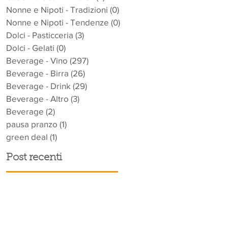
Nonne e Nipoti - Tradizioni
(0)
0 post
Nonne e Nipoti - Tendenze
(0)
0 post
Dolci - Pasticceria
(3)
3 post
Dolci - Gelati
(0)
0 post
Beverage - Vino
(297)
297 post
Beverage - Birra
(26)
26 post
Beverage - Drink
(29)
29 post
Beverage - Altro
(3)
3 post
Beverage
(2)
2 post
pausa pranzo
(1)
1 post
green deal
(1)
1 post
Post recenti
,