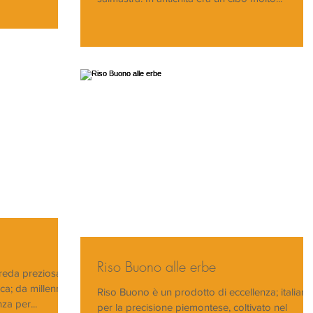
i
Riso Buono alle erbe
preda preziosa
ica; da millenni
Riso Buono è un prodotto di eccellenza; italiano
za per...
per la precisione piemontese, coltivato nel