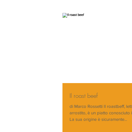
Il roast beef
di Marco Rossetti Il roastbeff, le
arrostito, è un piatto conosciuto 
La sua origine è sicuramente...