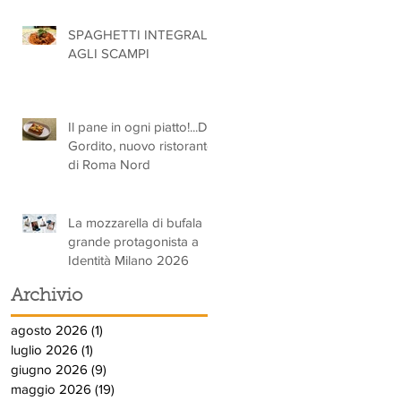
SPAGHETTI INTEGRALI
AGLI SCAMPI
Il pane in ogni piatto!...Da
Gordito, nuovo ristorante
di Roma Nord
La mozzarella di bufala
grande protagonista a
Identità Milano 2026
Archivio
agosto 2026
(1)
1 post
luglio 2026
(1)
1 post
giugno 2026
(9)
9 post
maggio 2026
(19)
19 post