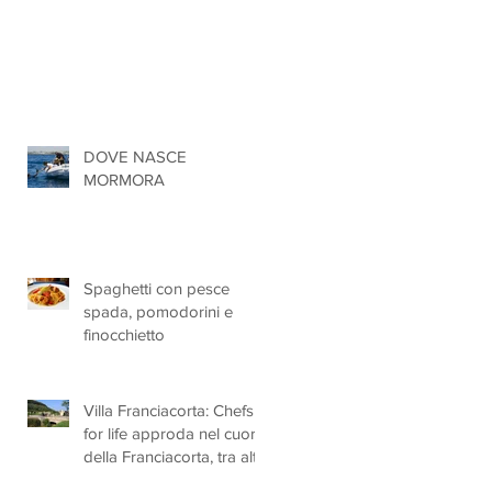
DOVE NASCE
MORMORA
Spaghetti con pesce
spada, pomodorini e
finocchietto
Villa Franciacorta: Chefs
for life approda nel cuore
della Franciacorta, tra alta
 i
cucina, grandi vini e