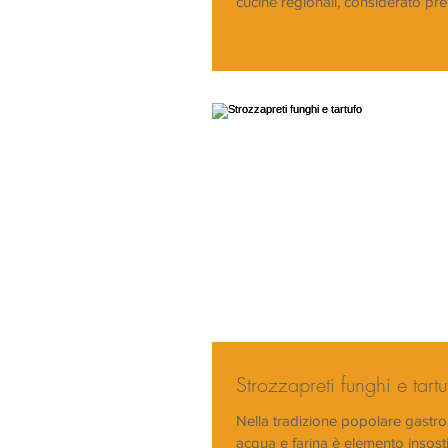
cucine regionali, considerato prel
Strozzapreti funghi e tartu
Nella tradizione popolare gastr
acqua e farina è elemento insostit