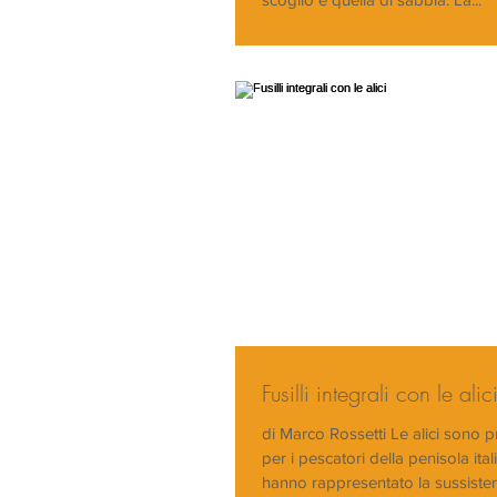
Fusilli integrali con le alic
di Marco Rossetti Le alici sono 
per i pescatori della penisola ital
hanno rappresentato la sussisten