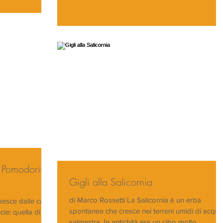
 e Pomodorini
Gigli alla Salicornia
di Marco Rossetti La Salicornia è un erba
pesce dalle carni
spontanea che cresce nei terreni umidi di acqua
ie: quella di
salmastra. In antichità era un cibo molto...