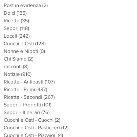
Post in evidenza
(2)
2 post
Dolci
(135)
135 post
Ricette
(35)
35 post
Sapori
(118)
118 post
Locali
(242)
242 post
Cuochi e Osti
(128)
128 post
Nonne e Nipoti
(0)
0 post
Chi Siamo
(2)
2 post
racconti
(8)
8 post
Notizie
(910)
910 post
Ricette - Antipasti
(107)
107 post
Ricette - Primi
(437)
437 post
Ricette - Secondi
(267)
267 post
Sapori - Prodotti
(101)
101 post
Sapori - Itinerari
(76)
76 post
Cuochi e Osti - Cuochi
(2)
2 post
Cuochi e Osti - Pasticceri
(12)
12 post
Cuochi e Osti - Pizzaioli
(4)
4 post