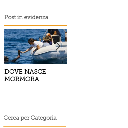
Post in evidenza
DOVE NASCE
Spaghetti con pesce
MORMORA
spada, pomodorini 
finocchietto
i
Cerca per Categoria