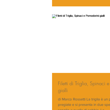
Filetti di Triglia, Spinaci
gialli
di Marco Rossetti La triglia è un 
pregiate e si presenta in due spec
scoglio e quella di sabbia. La...