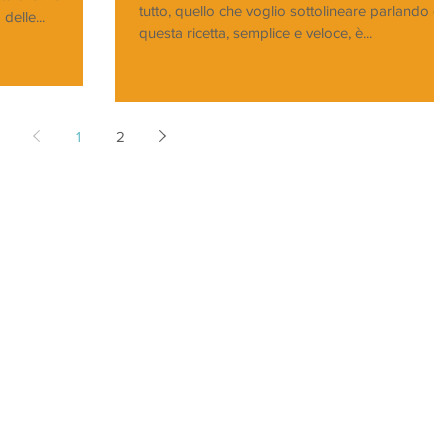
tutto, quello che voglio sottolineare parlando di
delle...
questa ricetta, semplice e veloce, è...
1
2