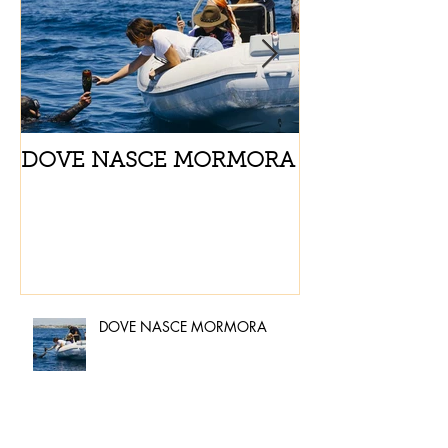
DOVE NASCE MORMORA
Spaghetti con
pomodorini e 
DOVE NASCE MORMORA