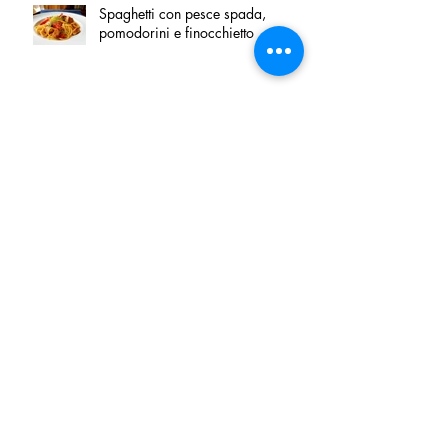
Spaghetti con pesce spada,
pomodorini e finocchietto
Villa Franciacorta: Chefs for life
approda nel cuore della
Franciacorta, tra alta cucina,
grandi vini e solidarietà
Firenze, nel palazzo dei Canonici
apre "TOSCANA LOVERS", un
nuovo spazio dedicato
all'artigianato toscano
Tortino sottile di patate, fiordilatte e
speck