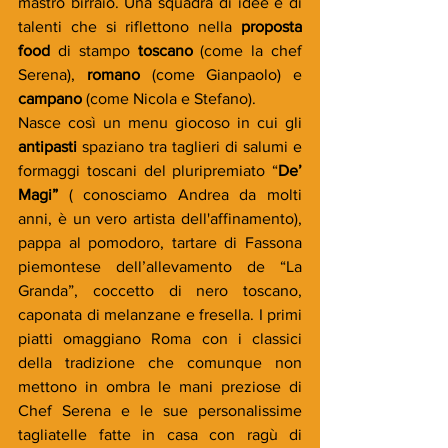
mastro birraio. Una squadra di idee e di 
talenti che si riflettono nella 
proposta 
food
 di stampo 
toscano
 (come la chef 
Serena), 
romano
 (come Gianpaolo) e 
campano
 (come Nicola e Stefano).
Nasce così un menu giocoso in cui gli 
antipasti 
spaziano tra taglieri di salumi e 
formaggi toscani del pluripremiato “
De’ 
Magi” 
( conosciamo Andrea da molti 
anni, è un vero artista dell'affinamento), 
pappa al pomodoro, tartare di Fassona 
piemontese dell’allevamento de “La 
Granda”, coccetto di nero toscano, 
caponata di melanzane e fresella. I primi 
piatti omaggiano Roma con i classici 
della tradizione che comunque non 
mettono in ombra le mani preziose di 
Chef Serena e le sue personalissime 
tagliatelle fatte in casa con ragù di 