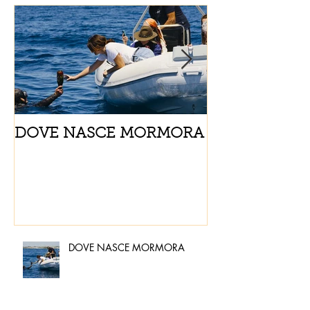
DOVE NASCE MORMORA
Spaghetti con
pomodorini e 
DOVE NASCE MORMORA