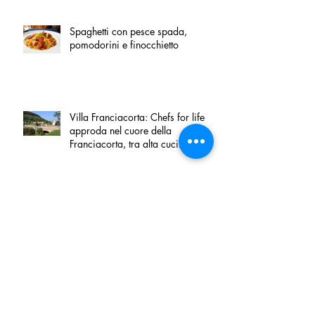
Spaghetti con pesce spada,
pomodorini e finocchietto
Villa Franciacorta: Chefs for life
approda nel cuore della
Franciacorta, tra alta cucina,
grandi vini e solidarietà
Firenze, nel palazzo dei Canonici
apre "TOSCANA LOVERS", un
nuovo spazio dedicato
all'artigianato toscano
Tortino sottile di patate, fiordilatte e
speck