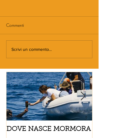
Commenti
Scrivi un commento...
DOVE NASCE MORMORA
Spaghetti con
pomodorini e 