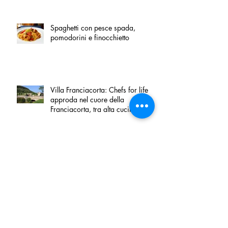
Spaghetti con pesce spada,
pomodorini e finocchietto
Villa Franciacorta: Chefs for life
approda nel cuore della
Franciacorta, tra alta cucina,
grandi vini e solidarietà
Firenze, nel palazzo dei Canonici
apre "TOSCANA LOVERS", un
nuovo spazio dedicato
all'artigianato toscano
Tortino sottile di patate, fiordilatte e