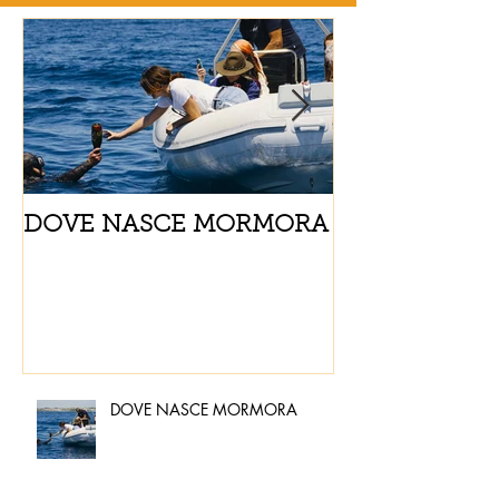
DOVE NASCE MORMORA
Spaghetti con
pomodorini e 
DOVE NASCE MORMORA