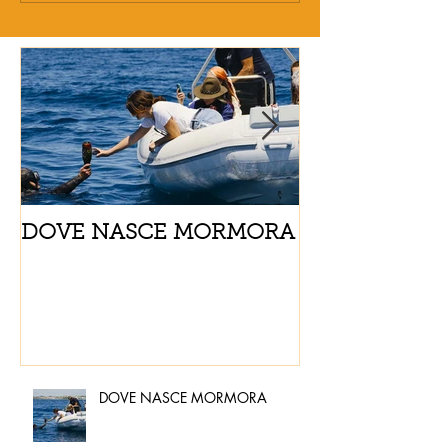
DOVE NASCE MORMORA
Spaghetti con
pomodorini e 
DOVE NASCE MORMORA