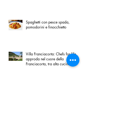
Spaghetti con pesce spada,
pomodorini e finocchietto
Villa Franciacorta: Chefs for life
approda nel cuore della
Franciacorta, tra alta cucina,
grandi vini e solidarietà
Firenze, nel palazzo dei Canonici
apre "TOSCANA LOVERS", un
nuovo spazio dedicato
all'artigianato toscano