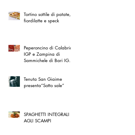
spazio dedicato
all'artigianato toscano
Tortino sottile di patate,
fiordilatte e speck
Peperoncino di Calabria
IGP e Zampina di
Sammichele di Bari IGP
ufficialmente registrate in
UE
Tenuta San Giaime
presenta“Sotto sale”
SPAGHETTI INTEGRALI
AGLI SCAMPI