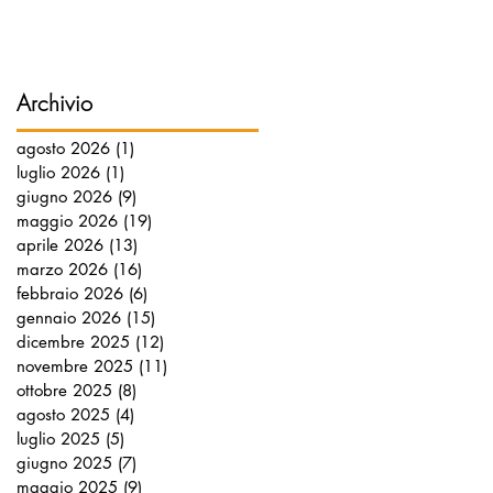
Archivio
agosto 2026
(1)
1 post
luglio 2026
(1)
1 post
giugno 2026
(9)
9 post
maggio 2026
(19)
19 post
aprile 2026
(13)
13 post
marzo 2026
(16)
16 post
febbraio 2026
(6)
6 post
gennaio 2026
(15)
15 post
dicembre 2025
(12)
12 post
novembre 2025
(11)
11 post
ottobre 2025
(8)
8 post
agosto 2025
(4)
4 post
luglio 2025
(5)
5 post
giugno 2025
(7)
7 post
maggio 2025
(9)
9 post