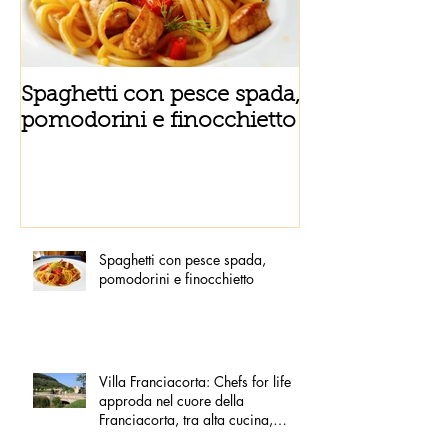
Spaghetti con pesce spada,
Tortino sottile
pomodorini e finocchietto
fiordilatte e s
Spaghetti con pesce spada,
pomodorini e finocchietto
Villa Franciacorta: Chefs for life
approda nel cuore della
Franciacorta, tra alta cucina,
grandi vini e solidarietà