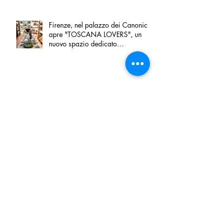
Firenze, nel palazzo dei Canonici
apre "TOSCANA LOVERS", un
nuovo spazio dedicato
all'artigianato toscano
Tortino sottile di patate, fiordilatte e
speck
Peperoncino di Calabria IGP e
Zampina di Sammichele di Bari
IGP ufficialmente registrate in UE
Tenuta San Giaime presenta“Sotto
sale”