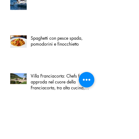
Spaghetti con pesce spada,
pomodorini e finocchietto
Villa Franciacorta: Chefs for life
approda nel cuore della
Franciacorta, tra alta cucina,
grandi vini e solidarietà
Firenze, nel palazzo dei Canonici
apre "TOSCANA LOVERS", un
nuovo spazio dedicato
all'artigianato toscano