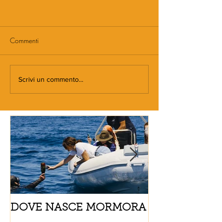
Commenti
Scrivi un commento...
DOVE NASCE MORMORA
Spaghetti con
pomodorini e 