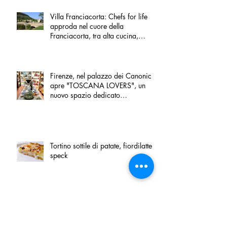
Villa Franciacorta: Chefs for life
approda nel cuore della
Franciacorta, tra alta cucina,
grandi vini e solidarietà
Firenze, nel palazzo dei Canonici
apre "TOSCANA LOVERS", un
nuovo spazio dedicato
all'artigianato toscano
Tortino sottile di patate, fiordilatte e
speck
Peperoncino di Calabria IGP e
Zampina di Sammichele di Bari
IGP ufficialmente registrate in UE