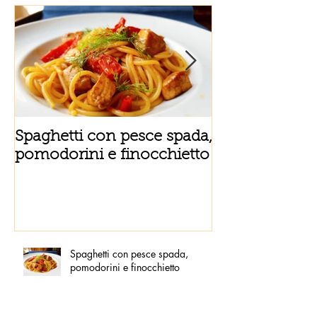
Spaghetti con pesce spada,
Tortino sottile
pomodorini e finocchietto
fiordilatte e s
Spaghetti con pesce spada,
pomodorini e finocchietto