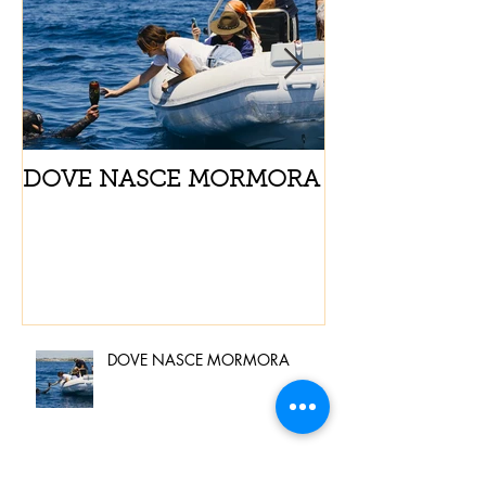
DOVE NASCE MORMORA
Spaghetti con
pomodorini e 
DOVE NASCE MORMORA