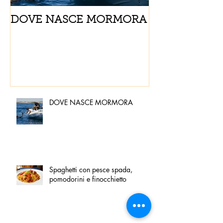
DOVE NASCE MORMORA
Spaghetti con
pomodorini e 
DOVE NASCE MORMORA
Spaghetti con pesce spada,
pomodorini e finocchietto