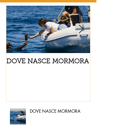
DOVE NASCE MORMORA
Spaghetti con
pomodorini e 
DOVE NASCE MORMORA