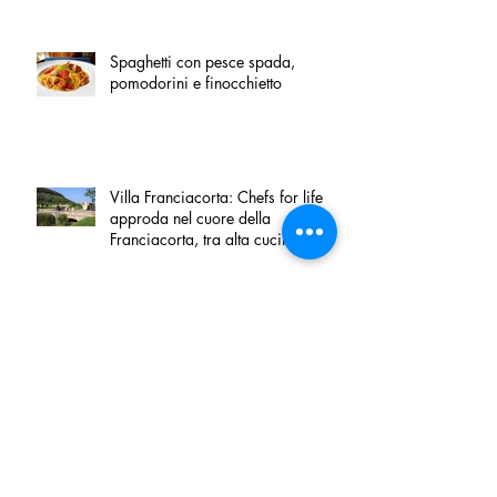
Spaghetti con pesce spada,
pomodorini e finocchietto
Villa Franciacorta: Chefs for life
approda nel cuore della
Franciacorta, tra alta cucina,
grandi vini e solidarietà
Firenze, nel palazzo dei Canonici
apre "TOSCANA LOVERS", un
nuovo spazio dedicato
all'artigianato toscano
Tortino sottile di patate, fiordilatte e