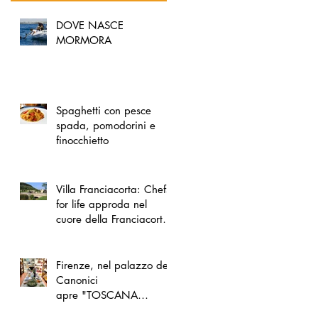
DOVE NASCE
MORMORA
Spaghetti con pesce
spada, pomodorini e
finocchietto
Villa Franciacorta: Chefs
for life approda nel
cuore della Franciacorta,
tra alta cucina, grandi
vini e solidarietà
Firenze, nel palazzo dei
Canonici
apre "TOSCANA
LOVERS", un nuovo