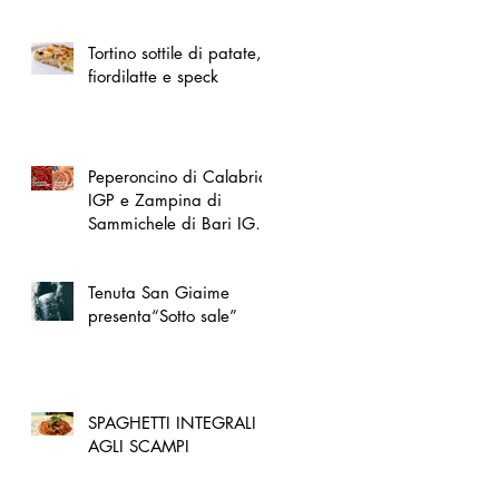
spazio dedicato
all'artigianato toscano
Tortino sottile di patate,
fiordilatte e speck
Peperoncino di Calabria
IGP e Zampina di
Sammichele di Bari IGP
ufficialmente registrate in
UE
Tenuta San Giaime
presenta“Sotto sale”
SPAGHETTI INTEGRALI
AGLI SCAMPI