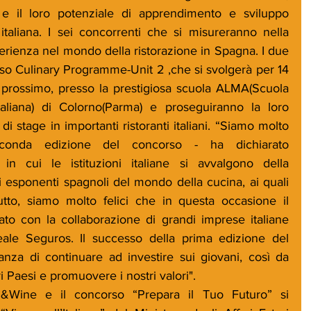
 e il loro potenziale di apprendimento e sviluppo 
italiana. I sei concorrenti che si misureranno nella 
erienza nel mondo della ristorazione in Spagna. I due 
rso Culinary Programme-Unit 2 ,che si svolgerà per 14 
 prossimo, presso la prestigiosa scuola ALMA(Scuola 
taliana) di Colorno(Parma) e proseguiranno la loro 
 stage in importanti ristoranti italiani. “Siamo molto 
econda edizione del concorso - ha dichiarato 
in cui le istituzioni italiane si avvalgono della 
i esponenti spagnoli del mondo della cucina, ai quali 
utto, siamo molto felici che in questa occasione il 
ato con la collaborazione di grandi imprese italiane 
le Seguros. Il successo della prima edizione del 
nza di continuare ad investire sui giovani, così da 
ri Paesi e promuovere i nostri valori".
&Wine e il concorso “Prepara il Tuo Futuro” si 