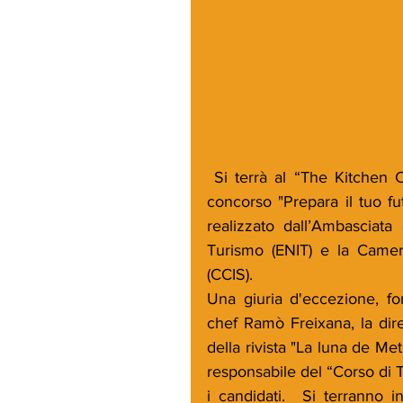
 Si terrà al “The Kitchen Club” di Madrid la finale della seconda edizione del 
concorso "Prepara il tuo fut
realizzato dall’Ambasciata 
Turismo (ENIT) e la Camer
(CCIS).
Una giuria d'eccezione, for
chef Ramò Freixana, la diret
della rivista "La luna de Met
responsabile del “Corso di 
i candidati.  Si terranno 