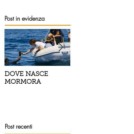
Post in evidenza
DOVE NASCE
Spaghetti con pesce
MORMORA
spada, pomodorini 
finocchietto
Post recenti