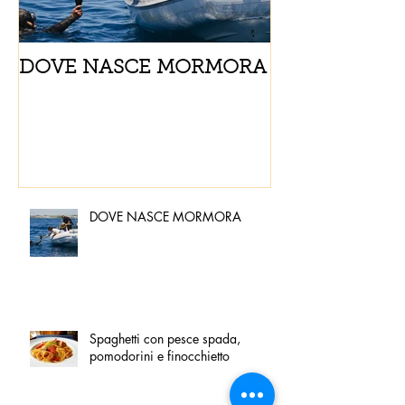
DOVE NASCE MORMORA
Spaghetti con
pomodorini e 
DOVE NASCE MORMORA
Spaghetti con pesce spada,
pomodorini e finocchietto