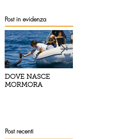
Post in evidenza
DOVE NASCE
Spaghetti con pesce
MORMORA
spada, pomodorini 
finocchietto
Post recenti