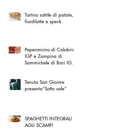
spazio dedicato
all'artigianato toscano
Tortino sottile di patate,
fiordilatte e speck
Peperoncino di Calabria
IGP e Zampina di
Sammichele di Bari IGP
ufficialmente registrate in
UE
Tenuta San Giaime
presenta“Sotto sale”
SPAGHETTI INTEGRALI
AGLI SCAMPI