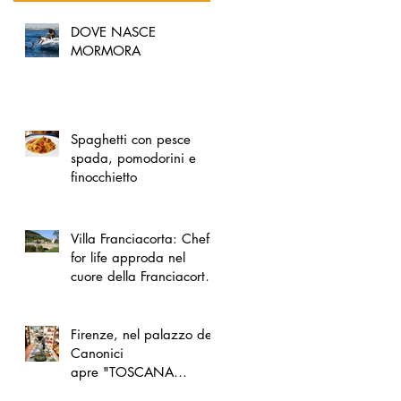
DOVE NASCE
MORMORA
Spaghetti con pesce
spada, pomodorini e
finocchietto
Villa Franciacorta: Chefs
for life approda nel
cuore della Franciacorta,
tra alta cucina, grandi
vini e solidarietà
Firenze, nel palazzo dei
Canonici
apre "TOSCANA
LOVERS", un nuovo