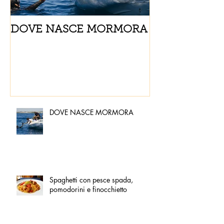
DOVE NASCE MORMORA
Spaghetti con
pomodorini e 
DOVE NASCE MORMORA
Spaghetti con pesce spada,
pomodorini e finocchietto