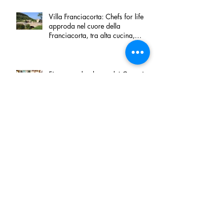
Villa Franciacorta: Chefs for life
approda nel cuore della
Franciacorta, tra alta cucina,
grandi vini e solidarietà
Firenze, nel palazzo dei Canonici
apre "TOSCANA LOVERS", un
nuovo spazio dedicato
all'artigianato toscano
Tortino sottile di patate, fiordilatte e
speck
Peperoncino di Calabria IGP e
Zampina di Sammichele di Bari